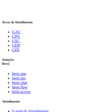
de Condomínios, desde 1982, sendo a empresa pioneira em
Sorocaba e região como especialista na Área de Gestão
Condominial e Associativa.
Áreas de Atendimento
GAC
GPA
GSC
GDP
GDI
Soluções
Bersi
bersi app
bersi pro
bersi chat
bersi flow
bersi access
Atendimento
E-mail de Atendimento