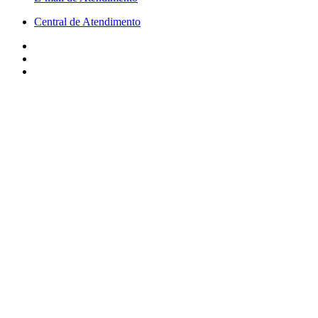
Central de Atendimento
© Copyright 2026 –
Grupo Bersi
– Bersi Administradora de
Condomínios Ltda | CNPJ: 06.214.402/0001-75
Desenvolvido com 💙 por Agência Webby
Criação de Sites
Sorocaba